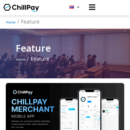
Menu
Skip
to
Feature
content
Home
Feature
Feature
Home
เปิด
ตัว
ChillPay
Merchant
แอ