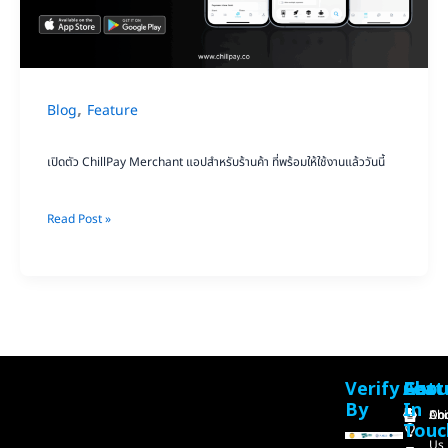
ป
สำหรับ
ร้าน
ค้า
,
Blog
Feature
ที่
พร้อม
เปิดตัว ChillPay Merchant แอปสำหรับร้านค้า ที่พร้อมให้ใช้งานแล้ววันนี้
ให้
ใช้
Read Post »
งาน
แล้ว
วัน
นี้
Verify
Feat
Abou
Cust
Get
By
In
Chi
Ab
Do
Touc
Us