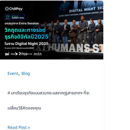
4
บท
เรียน
ธุรกิจ
แบบ
สวน
กระแส
,
Event
Blog
จาก
กู
4 บทเรียนธุรกิจแบบสวนกระแสจากกูรูสายเทคฯ ที่จะ
รู
สาย
เปลี่ยนวิธีคิดของคุณ
เทคฯ
ที่
Read Post »