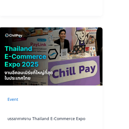
จะ
เปลี่ยน
วิธี
บรรยากาศ
คิด
งาน
ของ
Thailand
คุณ
E-
Commerce
Expo
2025
Event
กับ
การ
บรรยากาศงาน Thailand E-Commerce Expo
เข้า