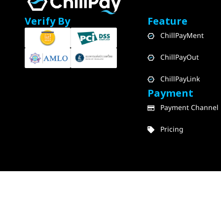
Verify By
Feature
ChillPayMent
ChillPayOut
ChillPayLink
Payment
Payment Channel
Pricing