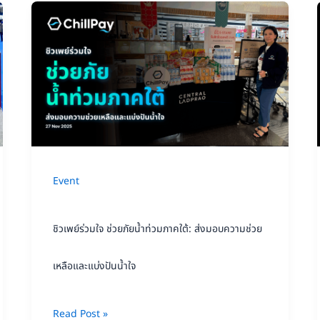
ชิ
ว
เพย์
ร่วมใจ
ช่วย
ภัย
น้ำ
Event
ท่วม
ภาค
ชิวเพย์ร่วมใจ ช่วยภัยน้ำท่วมภาคใต้: ส่งมอบความช่วย
ใต้:
ส่ง
เหลือและแบ่งปันน้ำใจ
มอบ
ความ
Read Post »