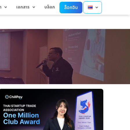
า
เอกสาร
บล็อก
ล็อกอิน
พระอินทร์
ฟิน
เทค
(ChillPay)