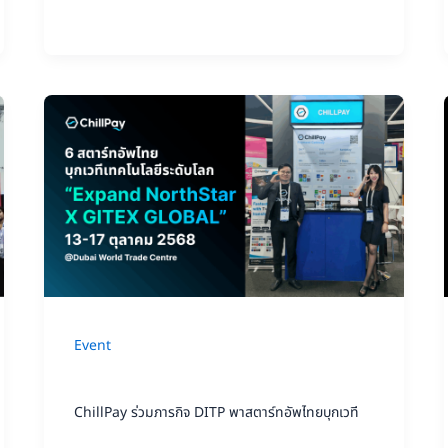
ช่วย
เหลือ
และ
ChillPay
แบ่ง
ร่วม
ปัน
ภารกิจ
น้ำใจ
DITP
พา
สตาร์ท
อัพ
Event
ไทย
บุก
ChillPay ร่วมภารกิจ DITP พาสตาร์ทอัพไทยบุกเวที
เวที