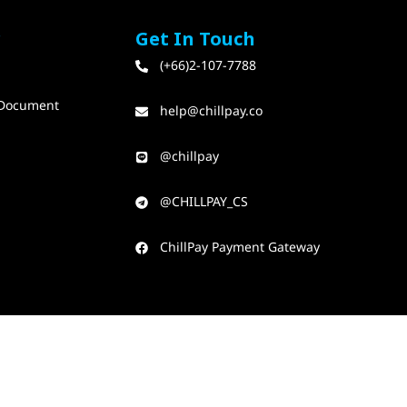
r
Get In Touch
(+66)2-107-7788​
Document
help@chillpay.co​
@chillpay​
@CHILLPAY_CS​
ChillPay Payment Gateway​