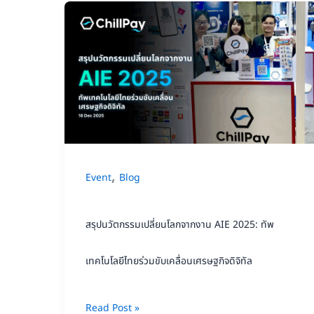
ยก
สรุป
ระดับ
นวัตกรรม
เทคโนโลยี
เปลี่ยน
การ
โลก
ศึกษา
จาก
งาน
AIE
,
Event
Blog
2025:
ทัพ
สรุปนวัตกรรมเปลี่ยนโลกจากงาน AIE 2025: ทัพ
เทคโนโลยี
ไทย
เทคโนโลยีไทยร่วมขับเคลื่อนเศรษฐกิจดิจิทัล
ร่วม
ขับ
Read Post »