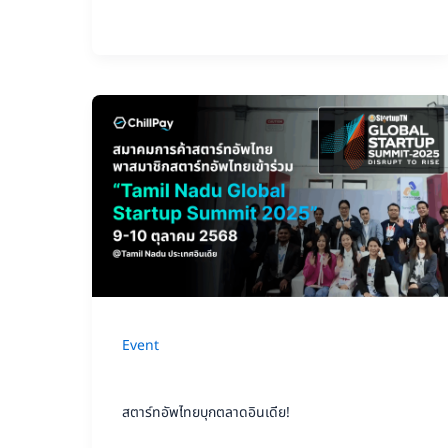
เคลื่อน
เศรษฐกิจ
ดิจิทัล
สตาร์ท
อัพ
ไทย
บุก
ตลาด
อินเดีย!
Event
สตาร์ทอัพไทยบุกตลาดอินเดีย!