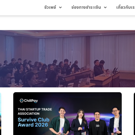
ชิวเพย์
ช่องทางชำระเงิน
เกี่ยวกับเร
พระอินทร์
ฟิน
เทค
(ChillPay)