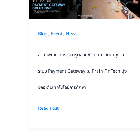
ตลอด
ชีวิต
มก.
,
,
Blog
Event
News
ศึกษา
ดู
สำนักพัฒนาการเรียนรู้ตลอดชีวิต มก. ศึกษาดูงาน
งาน
ระบบ
ระบบ Payment Gateway ณ PraIn FinTech มุ่ง
Payment
ยกระดับเทคโนโลยีการศึกษา
Gateway
ณ
Read Post »
PraIn
FinTech
มุ่ง