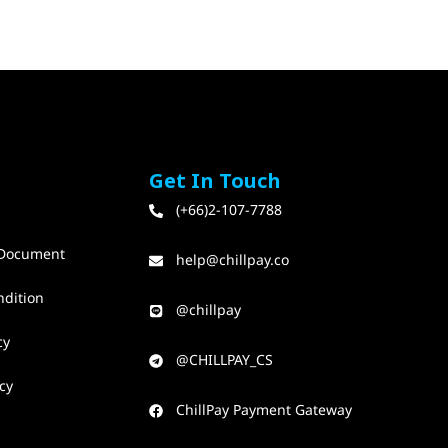
Get In Touch
(+66)2-107-7788
Document
help@chillpay.co​
ndition
@chillpay​
cy
@CHILLPAY_CS​
cy
ChillPay Payment Gateway​