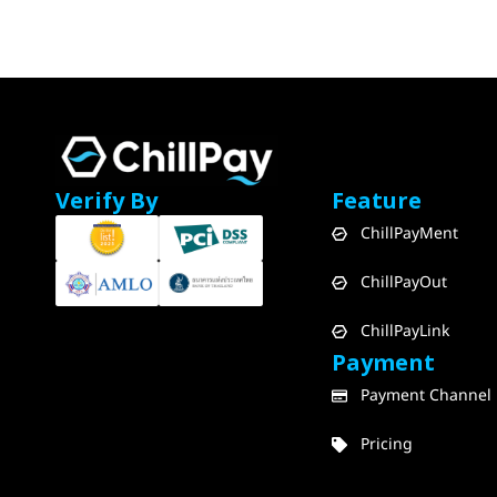
Verify By
Feature
ChillPayMent
ChillPayOut
ChillPayLink
Payment
Payment Channel
Pricing