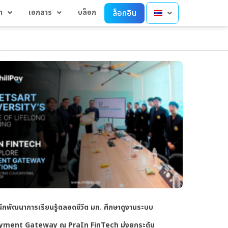
า
เอกสาร
บล็อก
ล็อกอิน
ักพัฒนาการเรียนรู้ตลอดชีวิต มก. ศึกษาดูงานระบบ
yment Gateway ณ PraIn FinTech มุ่งยกระดับ