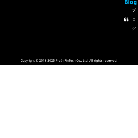
Blog
ブ
ロ
グ
Copyright © 2018-2025 PraIn FinTech Co., Ltd. All rights reserved.