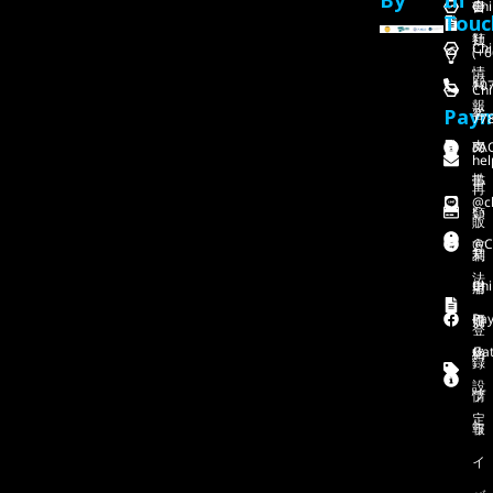
By
In
Chi
会
書
Touc
社
類
Chi
(+6
情
顧
107
Chi
報
Pay
客
77
支
FA
の
hel
払
書
再
@ch
い
類
販
@C
方
業
利
法
Chi
者
用
Pa
価
規
登
Gat
格
約
録
設
情
プ
定
報
ラ
イ