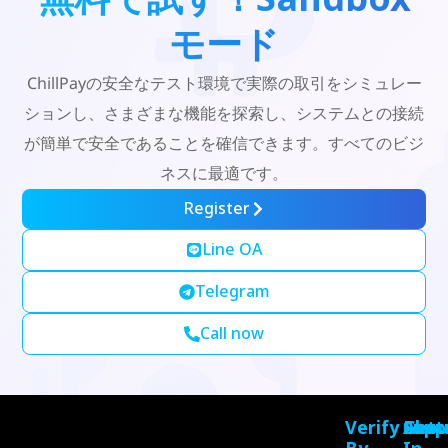
モード
ChillPayの安全なテスト環境で実際の取引をシミュレー
ションし、さまざまな機能を探索し、システムとの接続
が簡単で安全であることを確信できます。すべてのビジ
ネスに最適です。
Register
Line OA
Telegram
Call now
Verify
Feat
Abou
Supp
Get