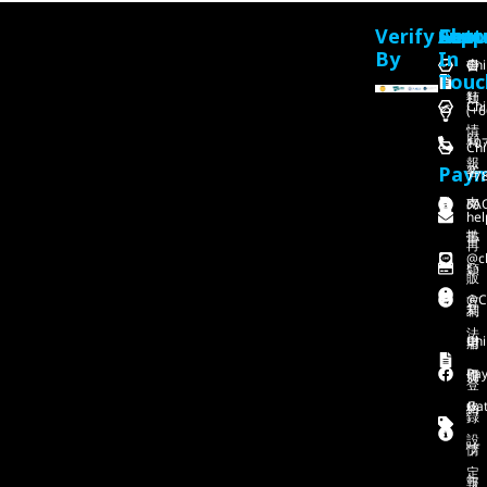
Verify
Feat
Abou
Supp
Get
By
In
Chi
会
書
Touc
社
類
Chi
(+6
情
顧
107
Chi
報
Pay
客
77
支
FA
の
hel
払
書
再
@ch
い
類
販
@C
方
業
利
法
Chi
者
用
Pa
価
規
登
Gat
格
約
録
設
情
プ
定
報
ラ