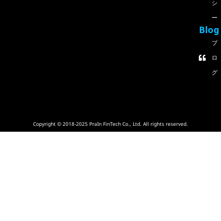
シ
ー
Blog
ブ
ロ
グ
Copyright © 2018-2025 PraIn FinTech Co., Ltd. All rights reserved.