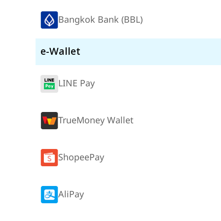
Bangkok Bank (BBL)
e-Wallet
LINE Pay
TrueMoney Wallet
ShopeePay
AliPay