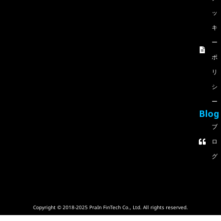
ッ
キ
ー
ポ
リ
シ
ー
Blog
ブ
ロ
グ
Copyright © 2018-2025 PraIn FinTech Co., Ltd. All rights reserved.