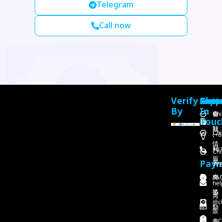
Telegram
Call now
Verify
Feat
Abou
Supp
Get
By
In
Chi
会
書
Touc
社
類
Chi
(+6
情
顧
107
Chi
報
Pay
客
77
支
FA
の
hel
払
書
再
@ch
い
類
販
@C
方