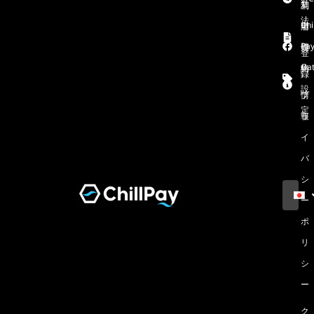
業
利
法
Chi
者
用
Pa
価
規
登
Gat
格
約
録
設
情
プ
定
報
ラ
イ
バ
シ
ー
ポ
リ
シ
ー
ク